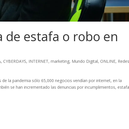
a de estafa o robo en
A
,
CYBERDAYS
,
INTERNET
,
marketing
,
Mundo Digital
,
ONLINE
,
Rede
s de la pandemia sólo 65,000 negocios vendían por internet, en la
bién se han incrementado las denuncias por incumplimientos, estaf