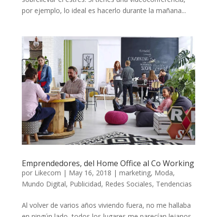
por ejemplo, lo ideal es hacerlo durante la mañana...
Emprendedores, del Home Office al Co Working
por
Likecom
|
May 16, 2018
|
marketing
,
Moda
,
Mundo Digital
,
Publicidad
,
Redes Sociales
,
Tendencias
Al volver de varios años viviendo fuera, no me hallaba
en ningún lado, todos los lugares me parecían lejanos,