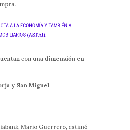
ompra.
ECTA A LA ECONOMÍA Y TAMBIÉN AL
(ASPAI)
NMOBILIARIOS
.
 cuentan con una
dimensión en
orja y San Miguel
.
iabank, Mario Guerrero, estimó