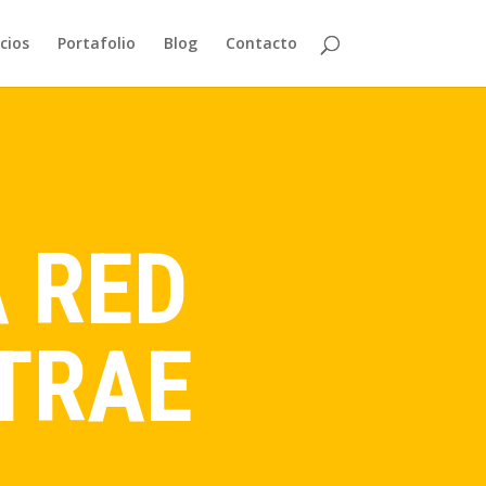
cios
Portafolio
Blog
Contacto
A RED
 TRAE