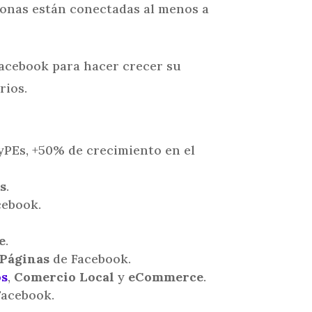
ersonas están conectadas al menos a
Facebook para hacer crecer su
rios.
MyPEs, +50% de crecimiento en el
s
.
cebook.
e
.
 Páginas
de Facebook.
os
,
Comercio Local
y
eCommerce
.
Facebook.