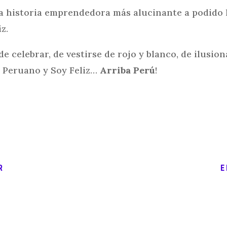
 o la historia emprendedora más alucinante a podido 
z.
 celebrar, de vestirse de rojo y blanco, de ilusion
r Peruano y Soy Feliz…
Arriba Perú
!
R
E